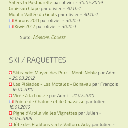
Salers la Pastourelle
par olivier -
30.05.2009
Gruissan Clape
par olivier -
30.11.-1
Moulin Vallée du Gouls
par olivier -
30.11.-1
Burons 2011
par olivier -
30.11.-1
Kiwis2012
par olivier -
30.11.-1
Marche
Course
Suite:
,
SKI / RAQUETTES
Ski rando: Mayen des Praz - Mont-Noble
par Admi
-
25.03.2012
Les Pléiades - Les Motales - Bonavau
par François
-
16.01.2010
Virée à la Loutze
par Admi -
21.02.2010
Pointe de Chalune et de Chavasse
par Julien -
16.01.2010
Pigne d'Arolla via les Vignettes
par Julien -
14.03.2009
Tête des Etablons via le Vallon d'Arby
par Julien -