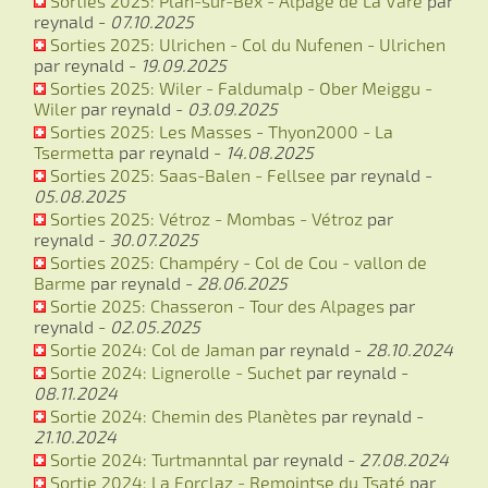
Sorties 2025: Plan-sur-Bex - Alpage de La Vare
par
reynald -
07.10.2025
Sorties 2025: Ulrichen - Col du Nufenen - Ulrichen
par reynald -
19.09.2025
Sorties 2025: Wiler - Faldumalp - Ober Meiggu -
Wiler
par reynald -
03.09.2025
Sorties 2025: Les Masses - Thyon2000 - La
Tsermetta
par reynald -
14.08.2025
Sorties 2025: Saas-Balen - Fellsee
par reynald -
05.08.2025
Sorties 2025: Vétroz - Mombas - Vétroz
par
reynald -
30.07.2025
Sorties 2025: Champéry - Col de Cou - vallon de
Barme
par reynald -
28.06.2025
Sortie 2025: Chasseron - Tour des Alpages
par
reynald -
02.05.2025
Sortie 2024: Col de Jaman
par reynald -
28.10.2024
Sortie 2024: Lignerolle - Suchet
par reynald -
08.11.2024
Sortie 2024: Chemin des Planètes
par reynald -
21.10.2024
Sortie 2024: Turtmanntal
par reynald -
27.08.2024
Sortie 2024: La Forclaz - Remointse du Tsaté
par